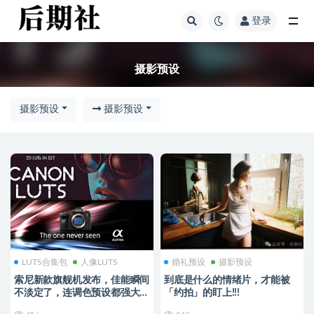
登录
摄影预设
摄影预设
摄影预设
摄影预设
LUTS合集包
人像LUTS
婚礼预设
摄影预设
索尼新款旗舰机发布，佳能瞬间
到底是什么的情绪片，才能被
不淡定了，连调色预设都强大到
「约拍」的盯上!!!
爆！（索尼+佳能专属预设）