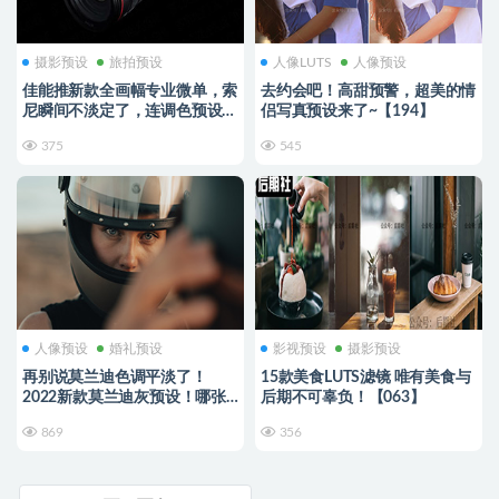
摄影预设
旅拍预设
人像LUTS
人像预设
佳能推新款全画幅专业微单，索
去约会吧！高甜预警，超美的情
尼瞬间不淡定了，连调色预设都
侣写真预设来了~【194】
强到离谱！
375
545
人像预设
婚礼预设
影视预设
摄影预设
再别说莫兰迪色调平淡了！
15款美食LUTS滤镜 唯有美食与
2022新款莫兰迪灰预设！哪张
后期不可辜负！【063】
不是高级感满满的电影大片
869
356
【195】