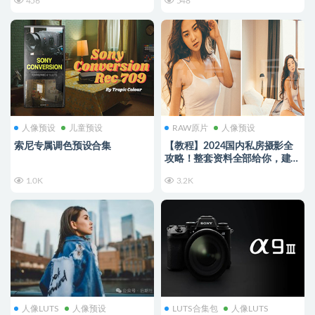
456
548
人像预设
儿童预设
RAW原片
人像预设
索尼专属调色预设合集
【教程】2024国内私房摄影全
攻略！整套资料全部给你，建议
收藏～
1.0K
3.2K
人像LUTS
人像预设
LUTS合集包
人像LUTS