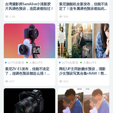
台湾摄影师SamAlive小清新胶
索尼旗舰机全新发布，佳能不淡
片风调色预设，连昆凌都拍过！
定了！连专属调色预设都如此炸
裂！
1.5K
504
LUTS合集包
人像LUTS
LUTS合集包
人像LUTS
索尼ZV-E1发布，佳能不淡定
网红UP主同款糖水预设，清新
了，连调色预设都这么强！
少女预设写真合集+RAW！简直
【193】
不要太甜！
457
933