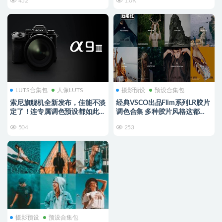
452
1.0K
LUTS合集包
人像LUTS
摄影预设
预设合集包
索尼旗舰机全新发布，佳能不淡
经典VSCO出品Flim系列LR胶片
定了！连专属调色预设都如此炸
调色合集 多种胶片风格这都
裂！
有！【085】
504
253
摄影预设
预设合集包