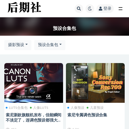
登录
全部
预设合集包
摄影预设
预设合集包
LUTS合集包
人像LUTS
人像预设
儿童预设
索尼新款旗舰机发布，佳能瞬间
索尼专属调色预设合集
不淡定了，连调色预设都强大到
爆！（索尼+佳能专属预设）