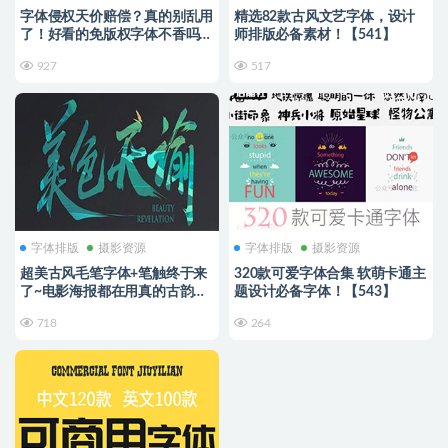
字体侵权天价赔偿？真的别乱用
精选82款古风文艺字体，设计
了！好看的免版权字体不香吗？
师排版必备素材！【541】
【502】
927
517
字体排版
摄影资源
字体排版
摄影资源
超美古风毛笔字体+笔触终于来
320款可爱字体合集 软萌卡通主
了~电影海报都在用真的古韵十
题设计必备字体！【543】
足！【503】
718
264