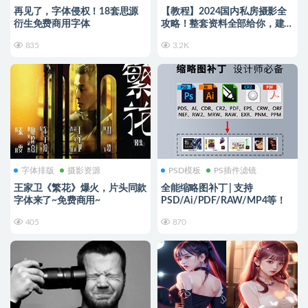
再见了，字体侵权！18套思源
【教程】2024国内私房摄影全
衍生免费商用字体
攻略！整套资料全部给你，建议
收藏～
835
3.2K
字体排版
摄影资源
PSD模板
PS插件滤镜
王家卫《繁花》爆火，片头同款
全能缩略图补丁 | 支持
字体来了~免费商用~
PSD/Ai/PDF/RAW/MP4等！
405
870