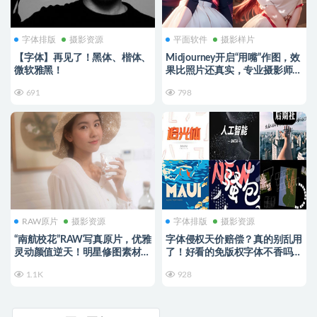
字体排版
摄影资源
平面软件
摄影样片
【字体】再见了！黑体、楷体、
Midjourney开启“用嘴”作图，效
微软雅黑！
果比照片还真实，专业摄影师看
完都服了！
691
798
RAW原片
摄影资源
字体排版
摄影资源
“南航校花”RAW写真原片，优雅
字体侵权天价赔偿？真的别乱用
灵动颜值逆天！明星修图素材来
了！好看的免版权字体不香吗？
了~
【502】
1.1K
928