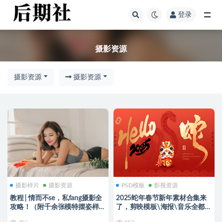
登录
摄影资源
摄影资源
摄影资源
摄影资源
摄影样片
摄影资源
PSD模板
影视资源
教程 | 情而不se，私fang摄影全
2025蛇年春节新年素材合集来
攻略！（附千余张模特摆姿样
了，剪映模板\海报\音乐全都
片）
有！