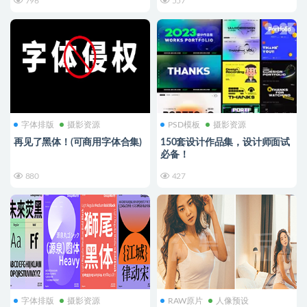
796
557
字体排版
摄影资源
PSD模板
摄影资源
再见了黑体！(可商用字体合集)
150套设计作品集，设计师面试
必备！
880
427
字体排版
摄影资源
RAW原片
人像预设