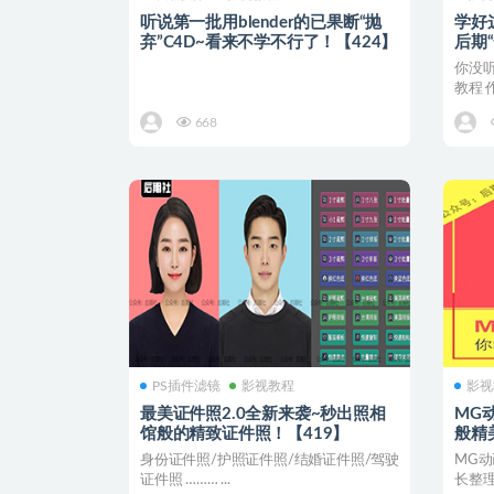
听说第一批用blender的已果断“抛
学好
弃”C4D~看来不学不行了！【424】
后期
你没
教程 
都不能
668
PS插件滤镜
影视教程
影视
最美证件照2.0全新来袭~秒出照相
MG
馆般的精致证件照！【419】
般精
身份证件照/护照证件照/结婚证件照/驾驶
MG
证件照 ……… ...
长整