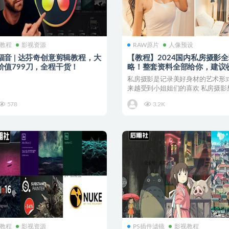
教程
影视资源
RAW原片
人像预设
福音 | 达芬奇创意剪辑教程，大
【教程】2024国内私房摄影
价值799刀，全程干货！
略！整套资料全部给你，建议
～
私房摄影是记录美好身材的艺术形式
来越受到小姐姐们的喜欢 私房摄影
的好最主要是要拿...
578
3.2K
教程
影视资源
PS插件滤镜
影视教程