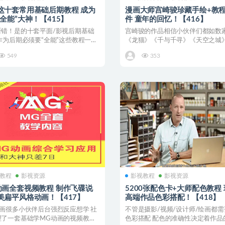
这十套常用基础后期教程 成为
漫画大师宫崎骏珍藏手绘+教程
“全能”大神！【415】
件 童年的回忆！【416】
听错！是的十套平面/影视后期基础
宫崎骏的作品相信小伙伴们都如数
作为后期必须要“全能”这些教程一个
《龙猫》《千与千寻》《天空之城
少 学完这...
之谷》等 社长收集了...
549
353
教程
影视资源
影视教程
影视资源
动画全套视频教程 制作飞碟说
5200张配色卡+大师配色教程
美扁平风格动画！【417】
高端作品色彩搭配！【418】
动画很多小伙伴后台强烈反应想学 社
不管是摄影/视频/设计师/绘画都
理了一套基础学MG动画的视频教程
色彩搭配 配色的准确性决定着作品