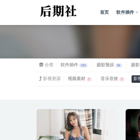
首页
软件插件
全部
分类
软件插件
摄影预设
摄影
143
36
影视资源
视频素材
音乐音效
影
7
7