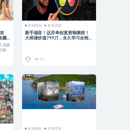
影视教程
影视资源
全攻
新手福音！达芬奇创意剪辑教程！
收藏
大师课价值799刀，永久学习全程干
货！
 也越
想要拍
921
影视教程
影视资源