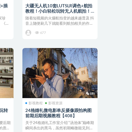
+插
大疆无人机10套LUTSLR调色+航拍
教程！小白轻松玩转无人机航拍！
【207】
家珍
随着短视频的火爆航拍变的越来越普及 抖
》《风
音上随便刷几下就能看到航拍相关的作品
本地资讯/楼盘广告...
677
影视教程
影视资源
 玩转
24格婚礼微电影单反摄像跟拍构图
前期后期视频教程【408】
需要后期
关于24格婚礼工作室介绍 “汤池体”巅峰期
的质量
瞬间杀出的黑马，虽然初期略微能见到