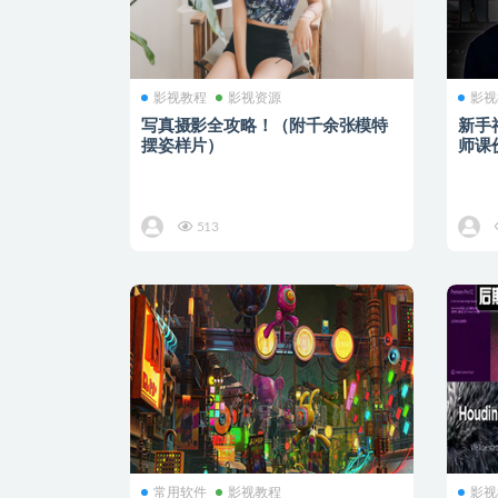
影视教程
影视资源
影视
写真摄影全攻略！（附千余张模特
新手
摆姿样片）
师课
513
常用软件
影视教程
影视