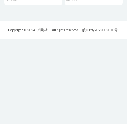
1.0K
340
Copyright © 2024
后期社
- All rights reserved
皖ICP备2022002010号