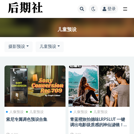
登录
全部
儿童预设
摄影预设
儿童预设
人像预设
儿童预设
人像预设
儿童预设
索尼专属调色预设合集
青蓝橙旅拍德味LRPSLUT 一键
调出电影级质感的神仙滤镜！
【053】