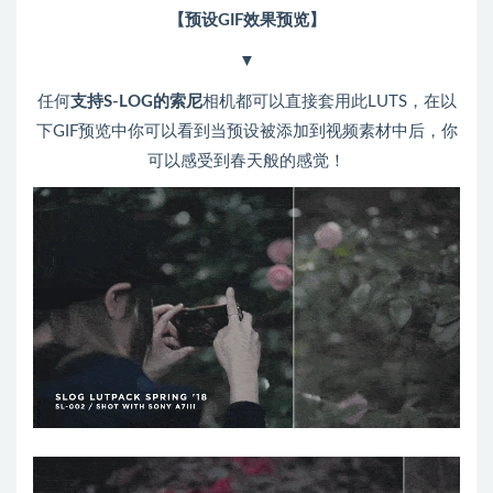
【预设GIF效果预览】
▼
任何
支持S-LOG的索尼
相机都可以直接套用此LUTS，在以
下GIF预览中你可以看到当预设被添加到视频素材中后，你
可以感受到春天般的感觉！