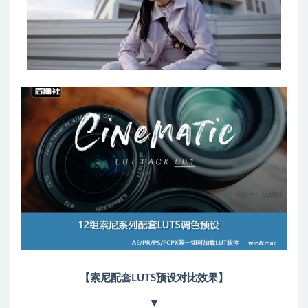
【索尼配套LUTS预设对比效果】
▼