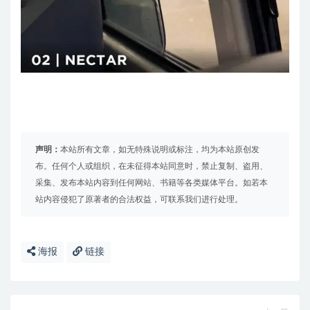
声明：
本站所有文章，如无特殊说明或标注，均为本站原创发
布。任何个人或组织，在未征得本站同意时，禁止复制、盗用、
采集、发布本站内容到任何网站、书籍等各类媒体平台。如若本
站内容侵犯了原著者的合法权益，可联系我们进行处理。
海报
链接