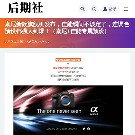
登录
全部
索尼新款旗舰机发布，佳能瞬间不淡定了，连调色
预设都强大到爆！（索尼+佳能专属预设）
LUTS合集包
2025-09-05