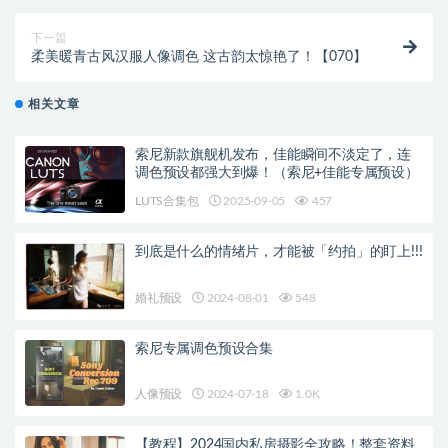
下一篇
柔美暖青古风汉服人像调色 这古韵太惊艳了！【070】
相关文章
索尼新款旗舰机发布，佳能瞬间不淡定了，连
调色预设都强大到爆！（索尼+佳能专属预设）
LUTS合集包
2025-09-05
457
到底是什么的情绪片，才能被「约拍」的盯上!!!
婚礼预设
2024-08-01
548
索尼专属调色预设合集
人像预设
2024-07-18
1.0K
【教程】2024国内私房摄影全攻略！整套资料