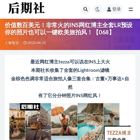
登录
全部
价值数百美元！非常火的INS网红博主全套LR预设
你的照片也可以一键欧美旅拍风！【068】
人像预设
2022-04-21
最近网红博主tezza可以说在INS上大火
本期社长收集了全套的Lightroom滤镜
金棕色色调非常适合旅拍人像三套合集：古董+万事达+自
然
有了它分分钟照片INS网红风！