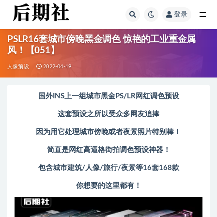
登录
全部
PSLR16套城市傍晚黑金调色 惊艳的工业重金属
风！【051】
人像预设
2022-04-19
国外INS上一组城市黑金PS/LR网红调色预设
这套预设之所以受众多网友追捧
因为用它处理城市傍晚或者夜景照片特别棒！
简直是网红高逼格街拍调色预设神器！
包含城市建筑/人像/旅行/夜景等16套168款
你想要的这里都有！