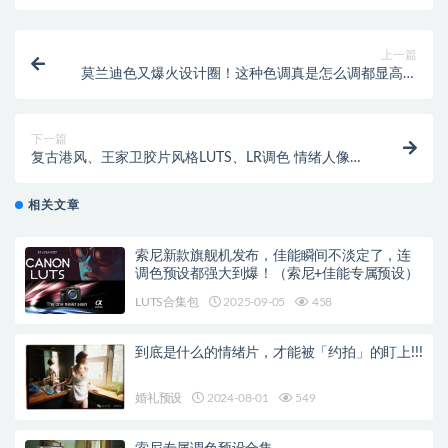
上一篇
莫兰迪色又爆火设计圈！这种色调真是怎么调都显高级
感！【050】
下一篇
复古港风、王家卫胶片风格LUTS、LR调色 情绪人像视
频摄影滤镜！【052】
相关文章
索尼新款旗舰机发布，佳能瞬间不淡定了，连
调色预设都强大到爆！（索尼+佳能专属预设）
LUTS合集包
2025-09-05
458
到底是什么的情绪片，才能被「约拍」的盯上!!!
婚礼预设
2024-08-01
549