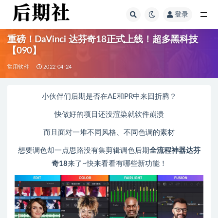
登录
全部
重磅！DaVinci 达芬奇18正式上线！超多黑科技
【090】
常用软件
2022-04-24
小伙伴们后期是否在AE和PR中来回折腾？
快做好的项目还没渲染就软件崩溃
而且面对一堆不同风格、不同色调的素材
想要调色却一点思路没有集剪辑调色后期
全流程神器达芬
奇18
来了~快来看看有哪些新功能！