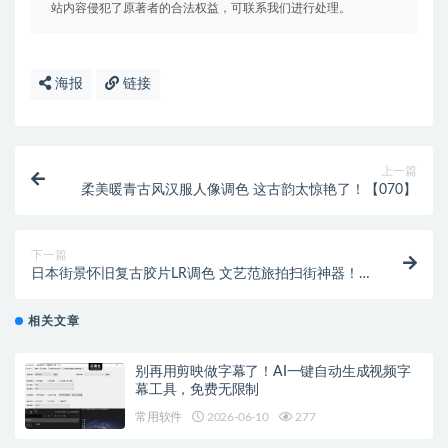
站内容侵犯了原著者的合法权益，可联系我们进行处理。
海报
链接
上一篇
柔美暖青古风汉服人像调色 这古韵太惊艳了！【070】
下一篇
日本街景怀旧复古胶片LR调色 文艺范旅拍扫街神器！
【072】
相关文章
别再用剪映做字幕了！AI一键自动生成视频字
幕工具，免费无限制
常用软件
2026-06-10
277