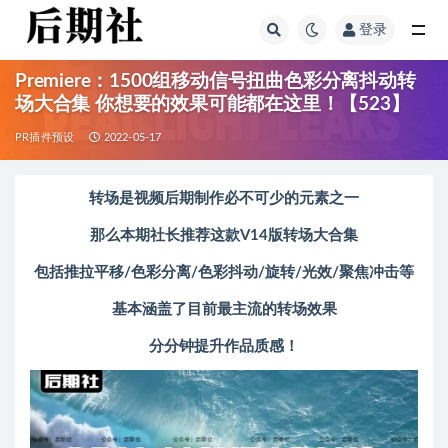
登录
全部
Premiere：1500组移动信号扭曲色彩分离抖动转
场大合集 你想要的效果可能都在这里！【523】
PR插件预设
2022-05-17
转场是视频后期制作必不可少的元素之一
那么本期社长推荐这款V14版
转场大合集
包括
推拉平移/色彩分离/色彩抖动/旋转/光效/聚焦冲击
等
基本涵盖了目前最主流的转场效果
分分钟提升作品质感！