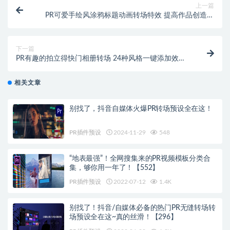
上一篇
PR可爱手绘风涂鸦标题动画转场特效 提高作品创造性
和趣味感！【522】
下一篇
PR有趣的拍立得快门相册转场 24种风格一键添加效果
大不同！【520】
相关文章
别找了，抖音自媒体火爆PR转场预设全在这！
PR插件预设
2024-11-29
548
“地表最强”！全网搜集来的PR视频模板分类合
集，够你用一年了！【552】
PR插件预设
2022-07-12
1.4K
别找了！抖音/自媒体必备的热门PR无缝转场转
场预设全在这~真的丝滑！【296】