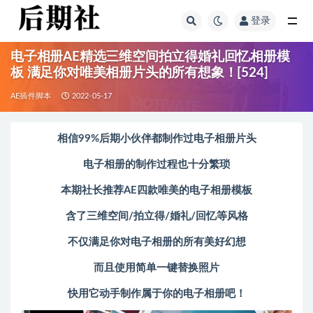
登录
全部
电子相册AE精选三维空间拍立得婚礼回忆相册模
板 满足你对唯美相册片头的所有想象！[524]
AE插件脚本
2022-05-17
相信99%后期小伙伴都制作过电子相册片头
电子相册的制作过程也十分繁琐
本期社长推荐AE四款
唯美的电子相册模板
含了三维空间/拍立得/婚礼/回忆等风格
不仅满足你对电子相册的所有美好幻想
而且
使用简单一键替换
照片
快用它动手制作属于你的电子相册吧！