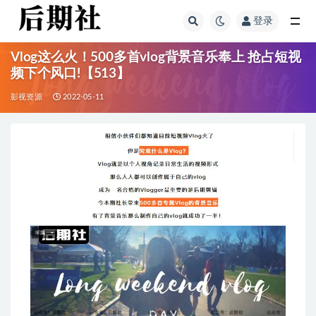
登录
全部
Vlog这么火！500多首vlog背景音乐奉上 抢占短视
频下个风口!【513】
影视资源
2022-05-11