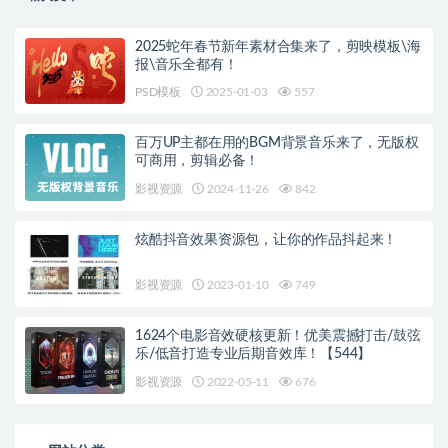
2025蛇年春节新年素材合集来了，剪映模板\海
报\音乐全都有！
PSD模板
2025-01-03
557
百万UP主都在用的BGM背景音乐来了，无版权
可商用，剪辑必备！
影视资源
2024-11-26
842
炫酷抖音效果资源包，让你的作品抖起来！
影视资源
2023-01-10
749
1624个电影音效硬核更新！优美震撼打击/鼓弦
乐/低音打造专业后期音效库！【544】
影视资源
2022-05-11
676