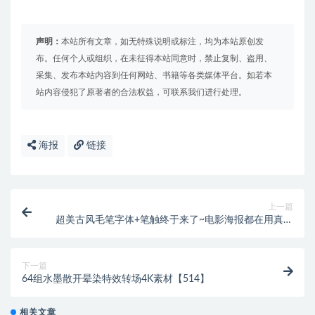
声明：
本站所有文章，如无特殊说明或标注，均为本站原创发
布。任何个人或组织，在未征得本站同意时，禁止复制、盗用、
采集、发布本站内容到任何网站、书籍等各类媒体平台。如若本
站内容侵犯了原著者的合法权益，可联系我们进行处理。
海报
链接
上一篇
超美古风毛笔字体+笔触终于来了~电影海报都在用真的
古韵十足！【503】
下一篇
64组水墨散开晕染特效转场4K素材【514】
相关文章