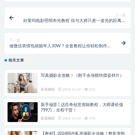
上一篇
好莱坞电影照明布光教程 你与大师只差一道光的距离！
【406】
下一篇
做微信表情包就能年入30W？全套教程让你轻松制作动
态表情包！【413】
相关文章
写真摄影全攻略！（附千余张模特摆姿样片）
影视教程
2024-11-26
513
新手福音 | 达芬奇创意剪辑教程，大师课价值
799刀，全程干货！
影视教程
2024-11-19
578
【教程】2024国内私房摄影全攻略！整套资料